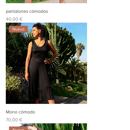
pantalones cómodos
Precio
40,00 €
Nuevo
Mono cómodo
Precio
70,00 €
Nuevo